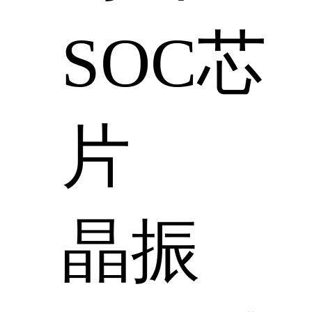
SOC芯
片
晶振