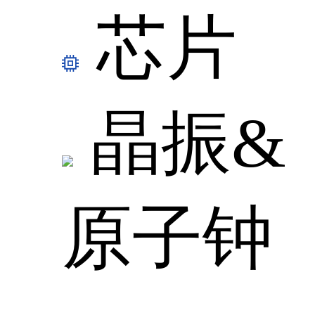
芯片
晶振&
原子钟