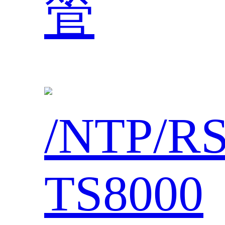
管
/NTP/R
TS8000