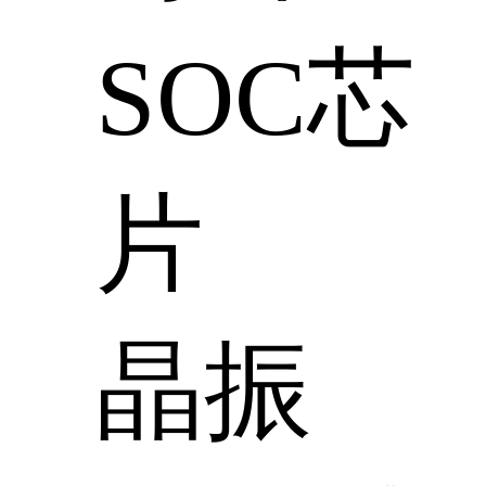
SOC芯
片
晶振