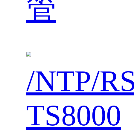
管
/NTP/R
TS8000