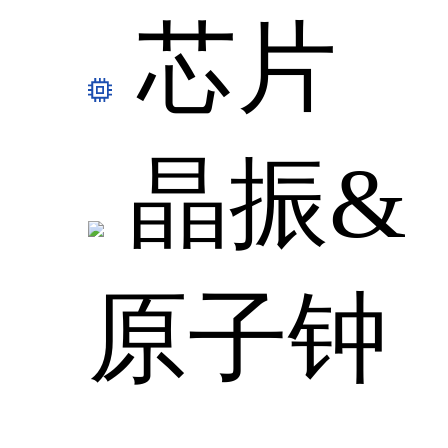
芯片
晶振&
原子钟