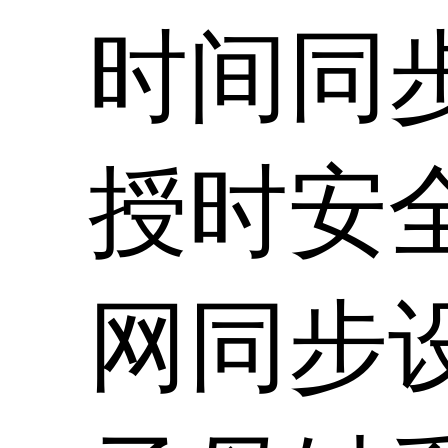
时间同
授时安
网同步