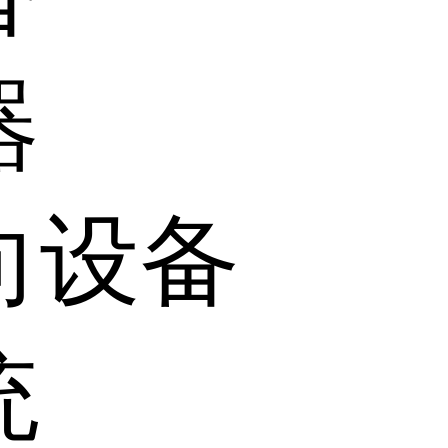
器
向设备
统