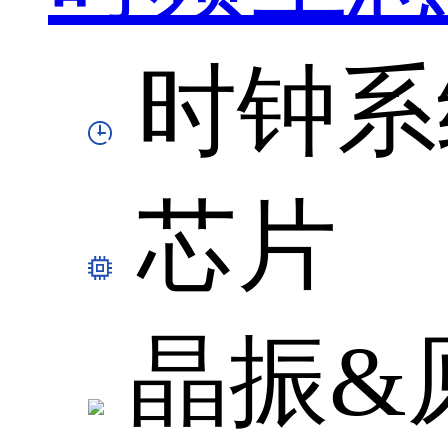
时钟系
芯片
晶振&