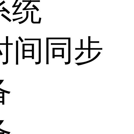
系统
时间同步
备
备