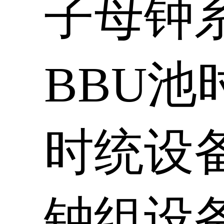
子母钟
BBU池
时统设
钟组设