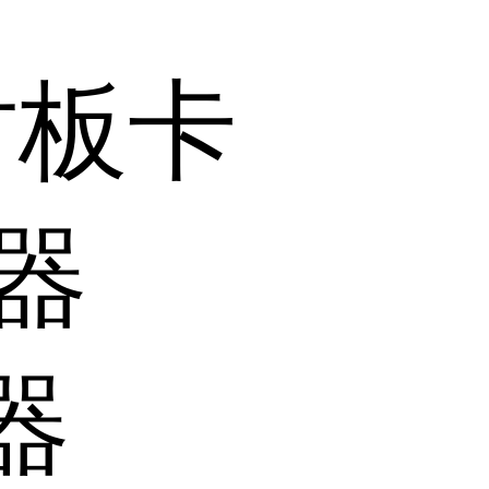
时板卡
器
器