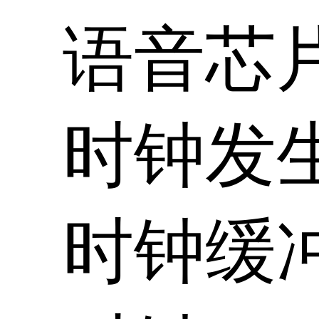
语音芯
时钟发
时钟缓