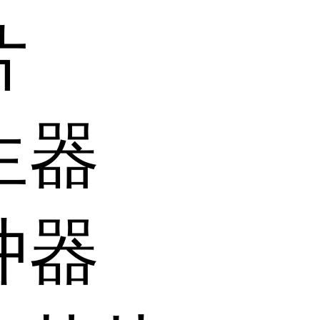
片
生器
冲器