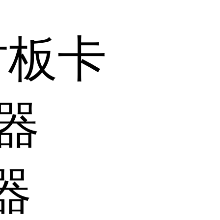
时板卡
器
器