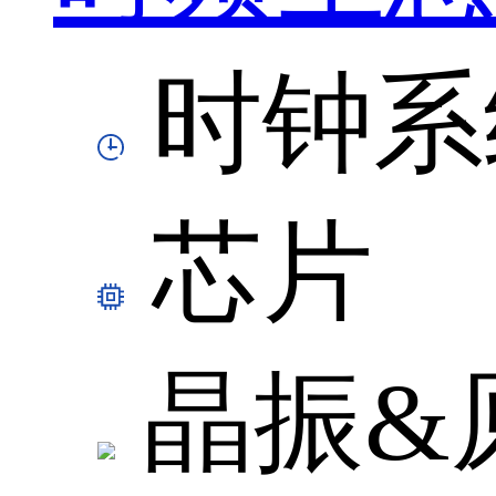
时钟系
芯片
晶振&