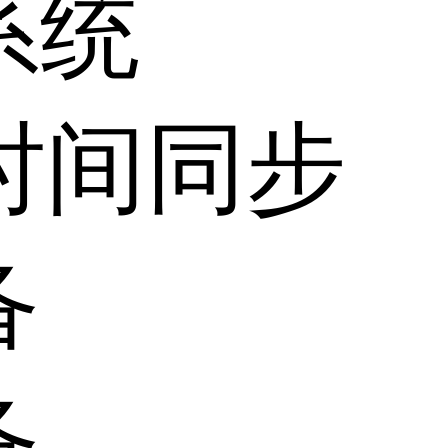
系统
时间同步
备
备