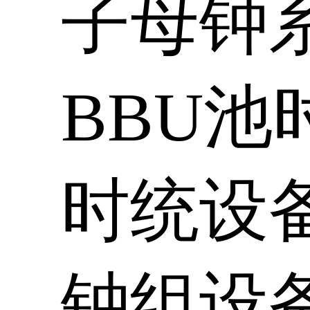
子母钟
BBU池
时统设
钟组设