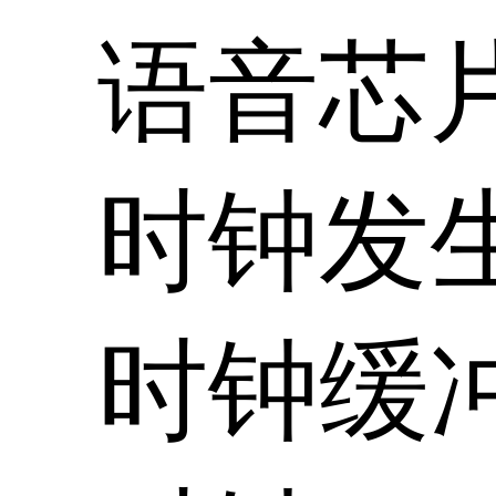
语音芯
时钟发
时钟缓