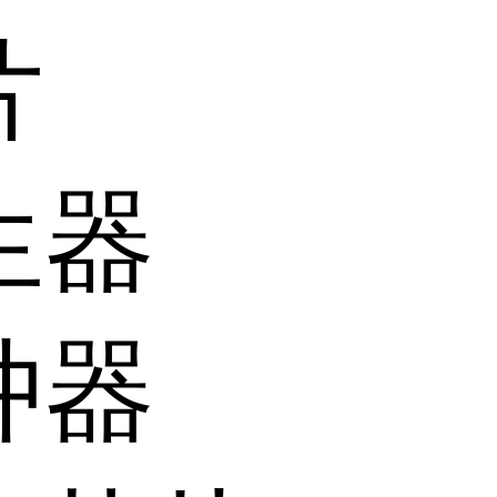
片
生器
冲器