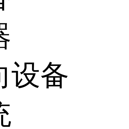
器
向设备
统