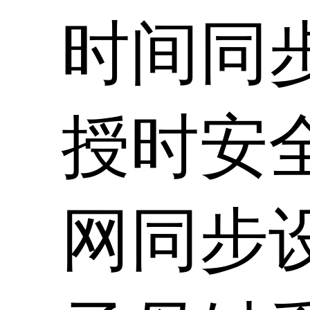
时间同
授时安
网同步