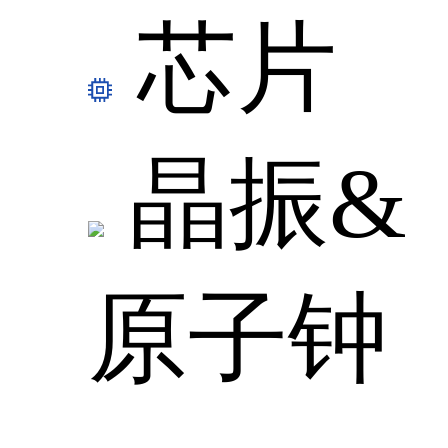
芯片
晶振&
原子钟