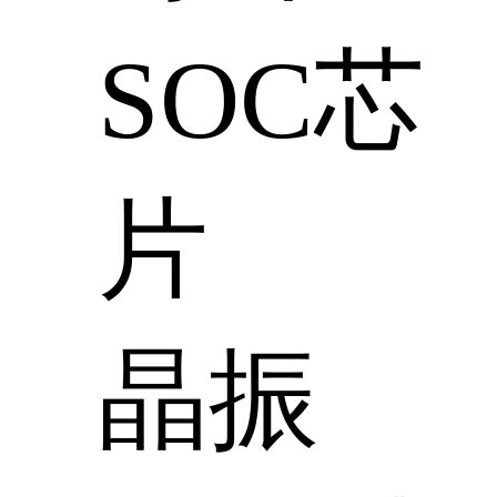
SOC芯
片
晶振