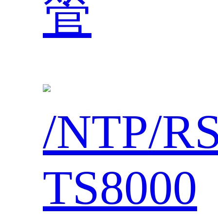
管
/NTP/R
TS8000